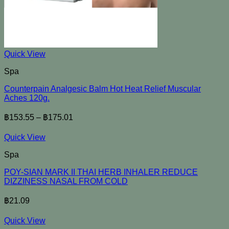
Quick View
Spa
Counterpain Analgesic Balm Hot Heat Relief Muscular
Aches 120g.
฿
153.55
–
฿
175.01
Quick View
Spa
POY-SIAN MARK II THAI HERB INHALER REDUCE
DIZZINESS NASAL FROM COLD
฿
21.09
Quick View