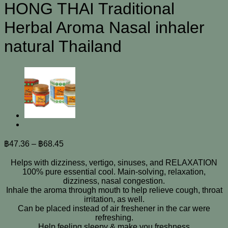
HONG THAI Traditional
Herbal Aroma Nasal inhaler
natural Thailand
฿
47.36
–
฿
68.45
Helps with dizziness, vertigo, sinuses, and RELAXATION
100% pure essential cool. Main-solving, relaxation,
dizziness, nasal congestion.
Inhale the aroma through mouth to help relieve cough, throat
irritation, as well.
Can be placed instead of air freshener in the car were
refreshing.
Help feeling sleepy & make you freshness