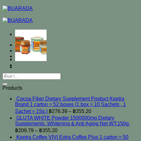
ข้าม
ไป
ยัง
เนื้อหา
Home
Shop
Contact
ค้นหา:
Products
Cocoa Fiber Dietary Supplement Product Keetra
Brand 1 carton = 52 boxes (1 box = 10 Sachets , 1
Sachet = 15g.)
฿
276.39
–
฿
355.20
GLUTA WHITE Powder 1500000mg Dietary
Supplements .Whitening & Anti Aging Net WT:150g.
฿
209.79
–
฿
355.20
Keetra Coffee VIVI Extra Coffee Plus 1 carton = 50