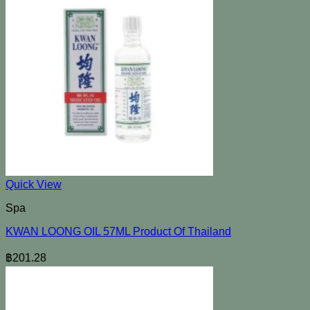
Quick View
Spa
KWAN LOONG OIL 57ML Product Of Thailand
฿
201.28