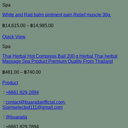
Spa
White and Rad balm ointment pain Relief muscle 30g.
฿
14,615.00
–
฿
14,985.00
Quick View
Spa
Thai Herbal Hot Compress Ball 200 g Herbal Thai herbal
Massage Spa Product Premium Quality From Thailand
฿
481.00
–
฿
740.00
Product
:
+6661 829 2894
:
contact@buaradaofficial.com,
Siamselected111@gmail.com
:
@buarada
: +6661 829 2894