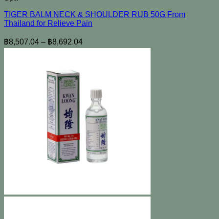
TIGER BALM NECK & SHOULDER RUB 50G From
Thailand for Relieve Pain
฿
8,507.04
–
฿
8,692.04