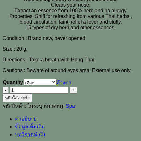
Clears your nose.
Extract an essence from 100% herb and no allergy
Properties: Sniff for refreshing from various Thai herbs ,
blood circulation, faint, relief a fever and stuffy,
15 types of dry herb and other essences.
Condition : Brand new, never opened
Size : 20 g.
Directions : Take a breath with Hong Thai.
Cautions : Beware of around eyes area. External use only.
Quantity
ล้างค่า
จำนวน
HONG
หยิบใส่ตะกร้า
THAI
รหัสสินค้า:
ไม่ระบุ
หมวดหมู่:
Spa
Traditional
Herbal
คำอธิบาย
Aroma
Nasal
ข้อมูลเพิ่มเติม
inhaler
บทวิจารณ์ (0)
natural