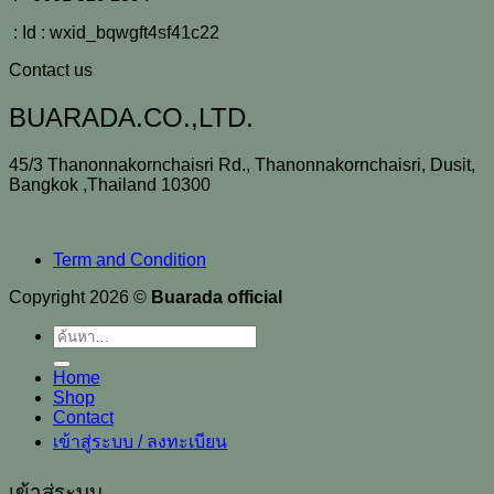
: Id : wxid_bqwgft4sf41c22
Contact us
BUARADA.CO.,LTD.
45/3 Thanonnakornchaisri Rd., Thanonnakornchaisri, Dusit,
Bangkok ,Thailand 10300
Term and Condition
Copyright 2026 ©
Buarada official
ค้นหา:
Home
Shop
Contact
เข้าสู่ระบบ / ลงทะเบียน
เข้าสู่ระบบ