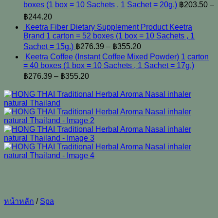
boxes (1 box = 10 Sachets , 1 Sachet = 20g.)
฿
203.50
–
฿
244.20
Keetra Fiber Dietary Supplement Product Keetra
Brand 1 carton = 52 boxes (1 box = 10 Sachets , 1
Sachet = 15g.)
฿
276.39
–
฿
355.20
Keetra Coffee (Instant Coffee Mixed Powder) 1 carton
= 40 boxes (1 box = 10 Sachets , 1 Sachet = 17g.)
฿
276.39
–
฿
355.20
หน้าหลัก
/
Spa