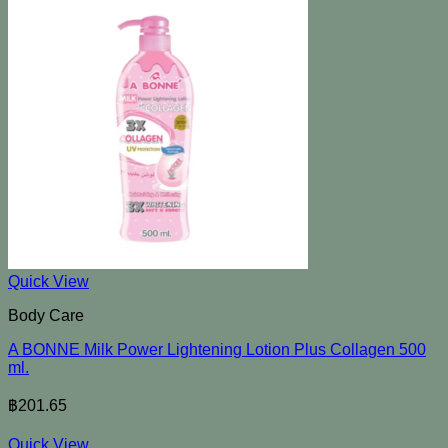
Quick View
Body Care
A BONNE Milk Power Lightening Lotion Plus Collagen 500
ml.
฿
201.65
Quick View