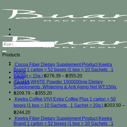
ข้าม
ไป
ยัง
เนื้อหา
ค้นหา:
Products
Cocoa Fiber Dietary Supplement Product Keetra
Brand 1 carton = 52 boxes (1 box = 10 Sachets , 1
Home
Sachet = 15g.)
฿
276.39
–
฿
355.20
Shop
GLUTA WHITE Powder 1500000mg Dietary
Contact
Supplements .Whitening & Anti Aging Net WT:150g.
฿
209.79
–
฿
355.20
Keetra Coffee VIVI Extra Coffee Plus 1 carton = 50
boxes (1 box = 10 Sachets , 1 Sachet = 20g.)
฿
203.50
–
฿
244.20
Keetra Fiber Dietary Supplement Product Keetra
Brand 1 carton = 52 boxes (1 box = 10 Sachets , 1