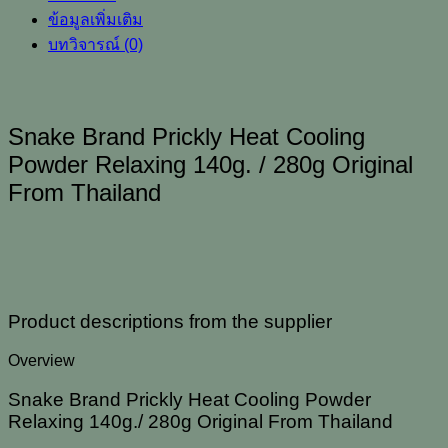
Powder
ข้อมูลเพิ่มเติม
Relaxing
บทวิจารณ์ (0)
140g.
/
280g
Original
From
Snake Brand Prickly Heat Cooling
Thailand
Powder Relaxing 140g. / 280g Original
ชิ้น
From Thailand
Product descriptions from the supplier
Overview
Snake Brand Prickly Heat Cooling Powder
Relaxing 140g./ 280g Original From Thailand