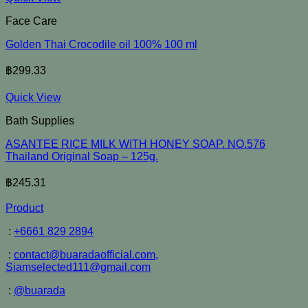
Face Care
Golden Thai Crocodile oil 100% 100 ml
฿
299.33
Quick View
Bath Supplies
ASANTEE RICE MILK WITH HONEY SOAP. NO.576
Thailand Original Soap – 125g.
฿
245.31
Product
:
+6661 829 2894
:
contact@buaradaofficial.com,
Siamselected111@gmail.com
:
@buarada