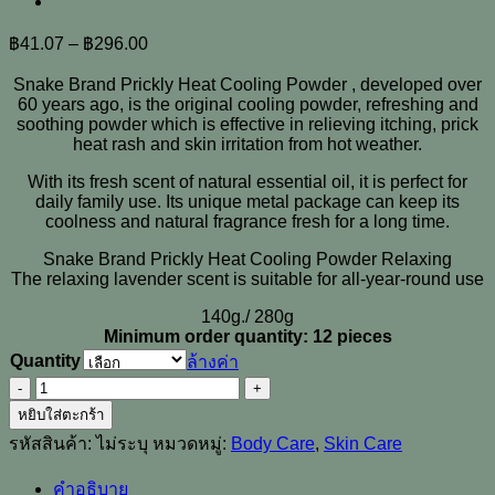
฿
41.07
–
฿
296.00
Snake Brand Prickly Heat Cooling Powder , developed over
60 years ago, is the original cooling powder, refreshing and
soothing powder which is effective in relieving itching, prick
heat rash and skin irritation from hot weather.
With its fresh scent of natural essential oil, it is perfect for
daily family use. Its unique metal package can keep its
coolness and natural fragrance fresh for a long time.
Snake Brand Prickly Heat Cooling Powder Relaxing
The relaxing lavender scent is suitable for all-year-round use
140g./ 280g
Minimum order quantity: 12 pieces
Quantity
ล้างค่า
จำนวน
Snake
หยิบใส่ตะกร้า
Brand
รหัสสินค้า:
ไม่ระบุ
หมวดหมู่:
Body Care
,
Skin Care
Prickly
Heat
คำอธิบาย
Cooling