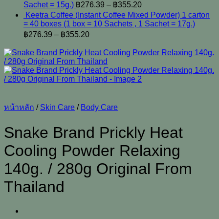
Sachet = 15g.)
฿
276.39
–
฿
355.20
Keetra Coffee (Instant Coffee Mixed Powder) 1 carton
= 40 boxes (1 box = 10 Sachets , 1 Sachet = 17g.)
฿
276.39
–
฿
355.20
หน้าหลัก
/
Skin Care
/
Body Care
Snake Brand Prickly Heat
Cooling Powder Relaxing
140g. / 280g Original From
Thailand