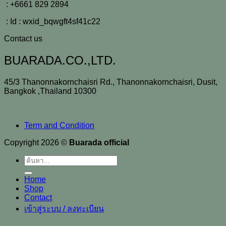
: +6661 829 2894
: Id : wxid_bqwgft4sf41c22
Contact us
BUARADA.CO.,LTD.
45/3 Thanonnakornchaisri Rd., Thanonnakornchaisri, Dusit,
Bangkok ,Thailand 10300
Term and Condition
Copyright 2026 ©
Buarada official
ค้นหา:
Home
Shop
Contact
เข้าสู่ระบบ / ลงทะเบียน