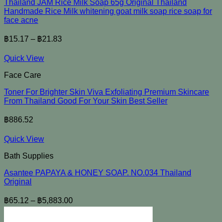
Thailand JAM Rice Milk Soap 65g Original Thailand
Handmade Rice Milk whitening goat milk soap rice soap for
face acne
฿
15.17
–
฿
21.83
Quick View
Face Care
Toner For Brighter Skin Viva Exfoliating Premium Skincare
From Thailand Good For Your Skin Best Seller
฿
886.52
Quick View
Bath Supplies
Asantee PAPAYA & HONEY SOAP. NO.034 Thailand
Original
฿
65.12
–
฿
5,883.00