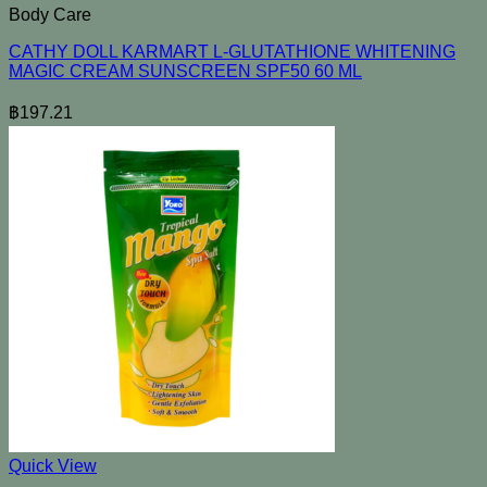
Body Care
CATHY DOLL KARMART L-GLUTATHIONE WHITENING
MAGIC CREAM SUNSCREEN SPF50 60 ML
฿
197.21
Quick View