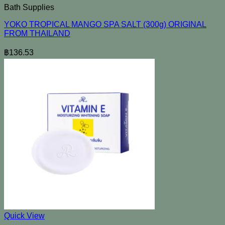
Bath Supplies
YOKO TROPICAL MANGO SPA SALT (300g) ORIGINAL
FROM THAILAND
฿
136.53
Quick View