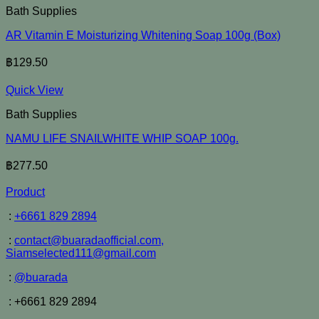
Bath Supplies
AR Vitamin E Moisturizing Whitening Soap 100g (Box)
฿
129.50
Quick View
Bath Supplies
NAMU LIFE SNAILWHITE WHIP SOAP 100g.
฿
277.50
Product
:
+6661 829 2894
:
contact@buaradaofficial.com,
Siamselected111@gmail.com
:
@buarada
: +6661 829 2894