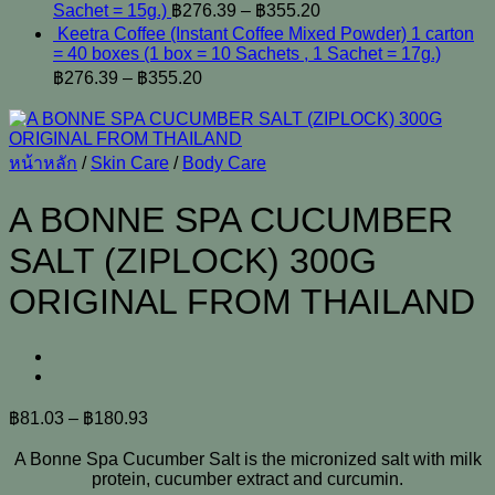
Sachet = 15g.)
฿
276.39
–
฿
355.20
Keetra Coffee (Instant Coffee Mixed Powder) 1 carton
= 40 boxes (1 box = 10 Sachets , 1 Sachet = 17g.)
฿
276.39
–
฿
355.20
หน้าหลัก
/
Skin Care
/
Body Care
A BONNE SPA CUCUMBER
SALT (ZIPLOCK) 300G
ORIGINAL FROM THAILAND
฿
81.03
–
฿
180.93
A Bonne Spa Cucumber Salt is the micronized salt with milk
protein, cucumber extract and curcumin.