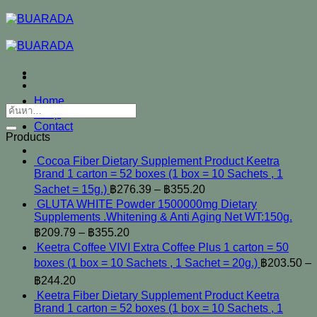
ข้าม
ไป
ยัง
เนื้อหา
Home
ค้นหา:
Shop
Contact
Products
Cocoa Fiber Dietary Supplement Product Keetra
Brand 1 carton = 52 boxes (1 box = 10 Sachets , 1
Sachet = 15g.)
฿
276.39
–
฿
355.20
GLUTA WHITE Powder 1500000mg Dietary
Supplements .Whitening & Anti Aging Net WT:150g.
฿
209.79
–
฿
355.20
Keetra Coffee VIVI Extra Coffee Plus 1 carton = 50
boxes (1 box = 10 Sachets , 1 Sachet = 20g.)
฿
203.50
–
฿
244.20
Keetra Fiber Dietary Supplement Product Keetra
Brand 1 carton = 52 boxes (1 box = 10 Sachets , 1