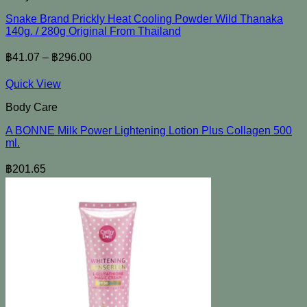
Snake Brand Prickly Heat Cooling Powder Wild Thanaka
140g. / 280g Original From Thailand
฿
41.07
–
฿
296.00
Quick View
Body Care
A BONNE Milk Power Lightening Lotion Plus Collagen 500
ml.
฿
201.65