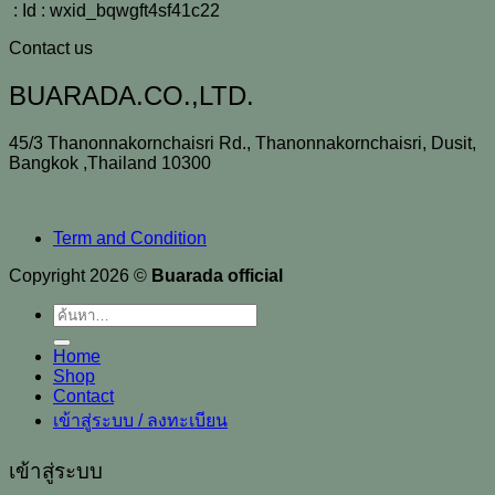
: Id : wxid_bqwgft4sf41c22
Contact us
BUARADA.CO.,LTD.
45/3 Thanonnakornchaisri Rd., Thanonnakornchaisri, Dusit,
Bangkok ,Thailand 10300
Term and Condition
Copyright 2026 ©
Buarada official
ค้นหา:
Home
Shop
Contact
เข้าสู่ระบบ / ลงทะเบียน
เข้าสู่ระบบ