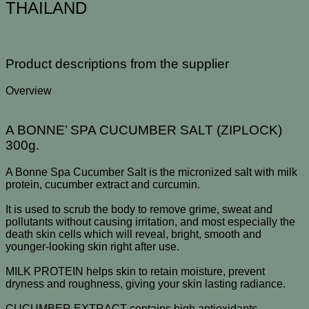
THAILAND
Product descriptions from the supplier
Overview
A BONNE’ SPA CUCUMBER SALT (ZIPLOCK)
300g.
A Bonne Spa Cucumber Salt is the micronized salt with milk
protein, cucumber extract and curcumin.
It is used to scrub the body to remove grime, sweat and
pollutants without causing irritation, and most especially the
death skin cells which will reveal, bright, smooth and
younger-looking skin right after use.
MILK PROTEIN helps skin to retain moisture, prevent
dryness and roughness, giving your skin lasting radiance.
CUCUMBER EXTRACT contains high antioxidants